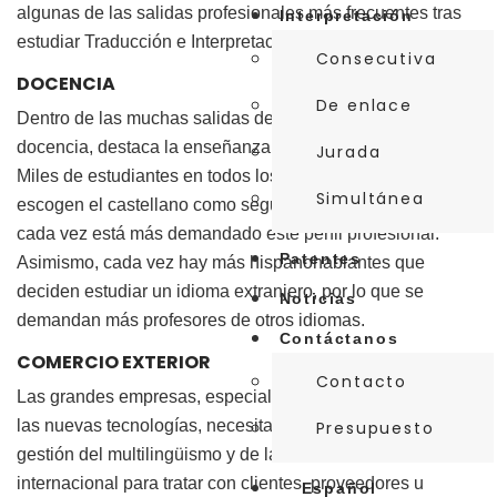
algunas de las salidas profesionales más frecuentes tras
Interpretación
estudiar Traducción e Interpretación:
Consecutiva
DOCENCIA
De enlace
Dentro de las muchas salidas del grado en el mundo de la
docencia, destaca la enseñanza de español a extranjeros.
Jurada
Miles de estudiantes en todos los rincones del mundo
Simultánea
escogen el castellano como segundo idioma, por lo que
cada vez está más demandado este perfil profesional.
Patentes
Asimismo, cada vez hay más hispanohablantes que
deciden estudiar un idioma extranjero, por lo que se
Noticias
demandan más profesores de otros idiomas.
Contáctanos
COMERCIO EXTERIOR
Contacto
Las grandes empresas, especialmente las del campo de
las nuevas tecnologías, necesitan el apoyo de expertos en
Presupuesto
gestión del multilingüismo y de la comunicación
internacional para tratar con clientes, proveedores u
Español