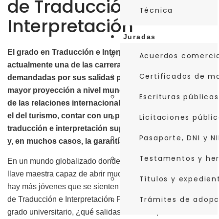
de Traducción e
Técnica
Interpretación
Juradas
El grado en Traducción e Interpretación es
Acuerdos comerci
actualmente una de las carreras universitarias más
Certificados de m
demandadas por sus salidas profesionales y con
mayor proyección a nivel mundial. Ya sea en el ámbito
Escrituras públicas
de las relaciones internacionales, en el académico o en
el del turismo, contar con un profesional de la
Licitaciones públi
traducción e interpretación supone un sello de calidad
Pasaporte, DNI y NI
y, en muchos casos, la garantía del éxito.
Testamentos y he
En un mundo globalizado donde saber idiomas es una
llave maestra capaz de abrir muchas puertas, cada vez
Títulos y expedie
hay más jóvenes que se sienten atraídos por los estudios
Trámites de adopc
de Traducción e Interpretación. Pero, una vez finalizado el
grado universitario, ¿qué salidas tiene? Repasamos