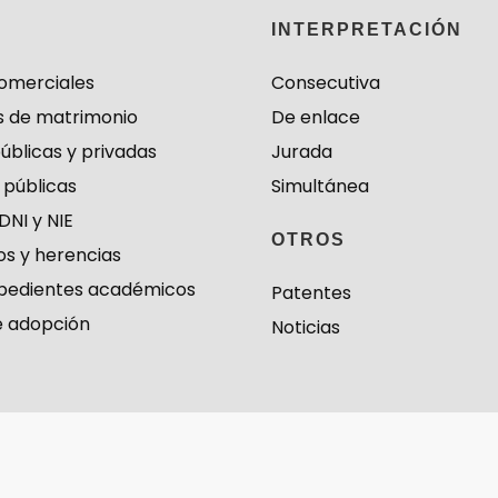
S
INTERPRETACIÓN
omerciales
Consecutiva
s de matrimonio
De enlace
públicas y privadas
Jurada
 públicas
Simultánea
DNI y NIE
OTROS
s y herencias
expedientes académicos
Patentes
e adopción
Noticias