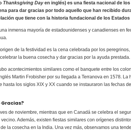
mo
Thanksgiving Day
en inglés) es una fiesta nacional de l
cena para dar gracias por todo aquello que han recibido dur
relación que tiene con la historia fundacional de los Estado
r una inmensa mayoría de estadounidenses y canadienses en fec
nua.
rigen de la festividad es la cena celebrada por los peregrinos, 
elebrar la buena cosecha y dar gracias por la ayuda prestada.
o acontecimientos similares como el banquete entre los colono
nglés Martin Frobisher por su llegada a Terranova en 1578. La h
ue hasta los siglos XIX y XX cuando se instauraron las fechas d
e Gracias?
eves de noviembre, mientras que en Canadá se celebra el segun
s vecino. Además, existen fiestas similares con orígenes distint
s de la cosecha en la India. Una vez más, observamos una tende