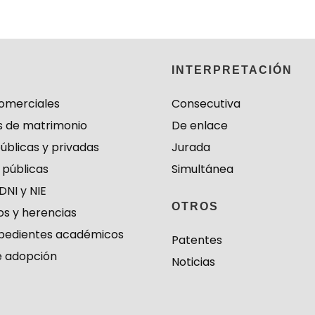
S
INTERPRETACIÓN
omerciales
Consecutiva
s de matrimonio
De enlace
públicas y privadas
Jurada
 públicas
Simultánea
DNI y NIE
OTROS
s y herencias
expedientes académicos
Patentes
e adopción
Noticias