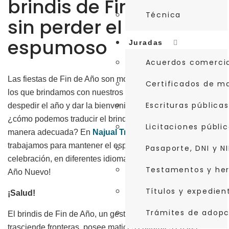
brindis de Fin de Año
Técnica
sin perder el
espumoso
Juradas
Acuerdos comerci
Las fiestas de Fin de Año son momentos de celebración en
Certificados de m
los que brindamos con nuestros seres queridos para
Escrituras públicas
despedir el año y dar la bienvenida al próximo. Pero,
¿cómo podemos traducir el brindis de fin de año de
Licitaciones públi
manera adecuada? En
Najual Traductores & Intérpretes
trabajamos para mantener el espumoso, la esencia de la
Pasaporte, DNI y NI
celebración, en diferentes idiomas y culturas ¡también en
Testamentos y he
Año Nuevo!
Títulos y expedie
¡Salud!
Trámites de adopc
El brindis de Fin de Año, un gesto de celebración que
trasciende fronteras, posee matices culturales en los