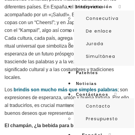
diferentes países. En España, el brindis viene
Interpretación
acompañado por un «¡Salud!». En inglés hay que alzar las
Consecutiva
copas con un “Cheers!”; y en Japón el ritual se completa
con el “Kampai!”, algo así como un “Bebe, ¡por favor!”.
De enlace
Cada cultura, cada país, agrega su toque distintivo a este
Jurada
ritual universal que simboliza deseos de felicidad y la
esperanza de un futuro próspero. Es un momento que
Simultánea
trasciende las palabras y a la vez exige un respeto al
significado cultural y a las costumbres y tradiciones
Patentes
locales.
Noticias
Los
brindis son mucho más que simples palabras
; son
Contáctanos
expresiones de esperanza, unión y buena fortuna. Por ello,
al traducirlos, es crucial mantener el espíritu festivo y los
Contacto
buenos deseos que representan.
Presupuesto
El champán, ¿la bebida para brindar por excelencia?