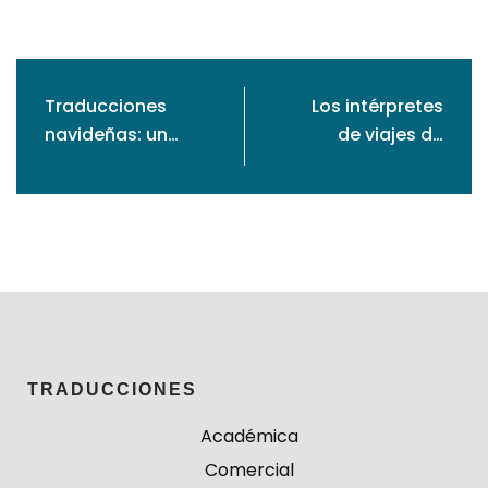
Traducciones
Los intérpretes
navideñas: un
de viajes de
viaje multilingüe
negocio, un valor
que difunde el
añadido para el
espíritu de la
turismo en Fitur
Navidad
2024
TRADUCCIONES
Académica
Comercial