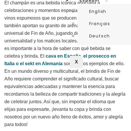
Español
El champán es una bebida icónica asociada a
celebraciones y momentos especiales. Sin embargo, los
English
vinos espumosos que se producen a lo largo del mundo
Français
también aportan su granito de arena a la celebración
universal de Fin de Año, jugando de nuevo entre la
Deutsch
universalidad y los matices locales. La influencia cultural
es importante a la hora de saber con qué bebida se
celebra y brinda. El
cava en España, el prosecco en
X
Italia o el sekt en Alemania
son buenos ejemplos de ello.
En un mundo diverso y multicultural, el brindis de Fin de
Año requiere comprender el significado cultural, buscar
equivalencias adecuadas y mantener la esencia para
recordarnos la belleza de compartir tradiciones y la alegría
de celebrar juntos. Así que, sin importar el idioma que
elijas para expresarte, ¡levanta tu copa y brinda con
nosotros por un nuevo año lleno de éxitos, amor y alegría
para todos!