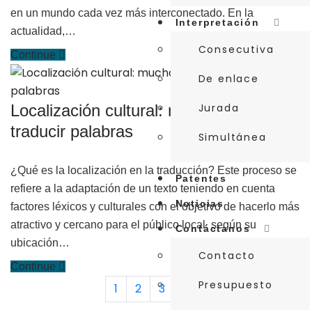
en un mundo cada vez más interconectado. En la
Interpretación
actualidad,…
Consecutiva
Continue
De enlace
Localización cultural: mucho más que
Jurada
traducir palabras
Simultánea
¿Qué es la localización en la traducción? Este proceso se
Patentes
refiere a la adaptación de un texto teniendo en cuenta
Noticias
factores léxicos y culturales con el objetivo de hacerlo más
atractivo y cercano para el público local, según su
Contáctanos
ubicación…
Contacto
Continue
Presupuesto
1
2
3
4