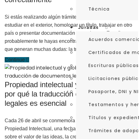
Técnica
Si estás realizando algún trámite internacional —ya sea
estudiar en el exterior, homologar un título, trabajar en otro
Juradas
país o presentar documentación extranjera en España—,
Acuerdos comerci
probablemente te hayas encontrado con dos conceptos
que generan muchas dudas: la traducción jurada y…
Certificados de m
Continue
Escrituras públicas
Licitaciones públi
Propiedad intelectual y globalización:
Pasaporte, DNI y NI
por qué la traducción de documentos
legales es esencial
Testamentos y he
Títulos y expedie
Cada 26 de abril se conmemora el Día Mundial de la
Propiedad Intelectual, una fecha que invita a reflexionar
Trámites de adopc
sobre el valor de las ideas, la creatividad y la innovación